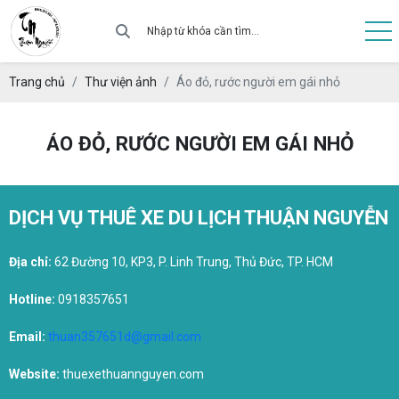
Trang chủ
Thư viện ảnh
Áo đỏ, rước người em gái nhỏ
ÁO ĐỎ, RƯỚC NGƯỜI EM GÁI NHỎ
DỊCH VỤ THUÊ XE DU LỊCH THUẬN NGUYỄN
Địa chỉ:
62 Đường 10, KP3, P. Linh Trung, Thủ Đức, TP. HCM
Hotline:
0918357651
Email:
thuan357651d@gmail.com
Website:
thuexethuannguyen.com