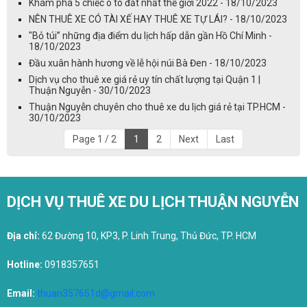
Khám phá 5 chiếc ô tô đắt nhất thế giới 2022 - 18/10/2023
NÊN THUÊ XE CÓ TÀI XẾ HAY THUÊ XE TỰ LÁI? - 18/10/2023
"Bỏ túi” những địa điểm du lịch hấp dẫn gần Hồ Chí Minh -
18/10/2023
Đầu xuân hành hương về lễ hội núi Bà Đen - 18/10/2023
Dịch vụ cho thuê xe giá rẻ uy tín chất lượng tại Quận 1 |
Thuận Nguyễn - 30/10/2023
Thuận Nguyễn chuyên cho thuê xe du lịch giá rẻ tại TP.HCM -
30/10/2023
Page 1 / 2
1
2
Next
Last
DỊCH VỤ THUÊ XE DU LỊCH THUẬN NGUYỄN
Địa chỉ:
62 Đường 10, KP3, P. Linh Trung, Thủ Đức, TP. HCM
Hotline:
0918357651
Email:
thuan357651d@gmail.com