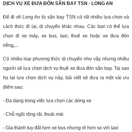
DỊCH VỤ XE ĐƯA ĐÓN SÂN BAY TSN - LONG AN
Để đi về Long An từ sân bay TSN có rất nhiều lựa chọn và
cách thức đi lại, di chuyển khác nhau. Các bạn có thể lựa
chọn đi xe máy, xe bus, taxi, thuê xe hoặc xe đưa đón
riêng,...
Có nhiều loại phương thức di chuyển như vậy nhưng nhiều
người sẽ lựa chọn dịch vụ thuê xe đưa đón sân bay. Taị sao
họ lại lựa chọn dịch vụ này, bài viết sẽ đưa ra một vài ưu
điểm sau:
- Đa dạng trong việc lựa chọn các dòng xe
- Chỗ ngồi rộng rãi, thoải mái
- Gía thành tuy đắt hơn xe bus nhưng rẻ hơn so với taxi