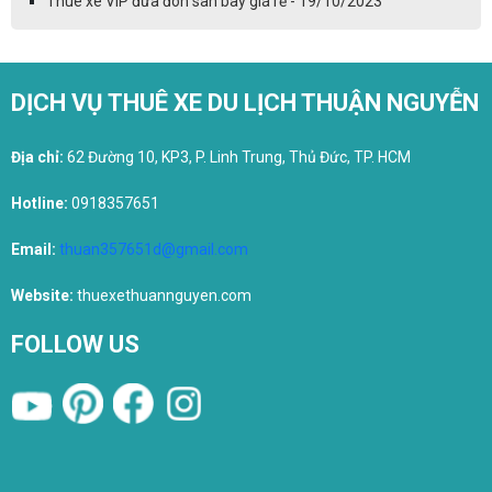
Thuê xe VIP đưa đón sân bay giá rẻ - 19/10/2023
DỊCH VỤ THUÊ XE DU LỊCH THUẬN NGUYỄN
Địa chỉ:
62 Đường 10, KP3, P. Linh Trung, Thủ Đức, TP. HCM
Hotline:
0918357651
Email:
thuan357651d@gmail.com
Website:
thuexethuannguyen.com
FOLLOW US